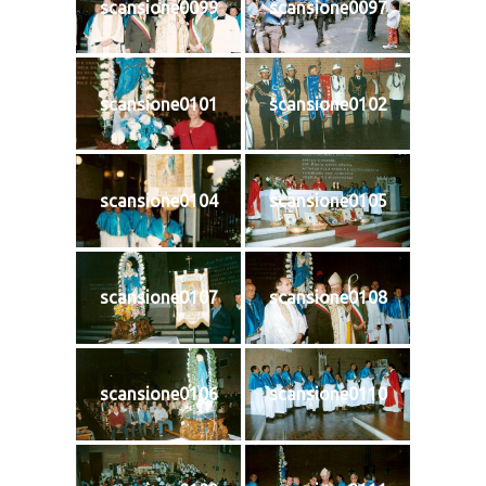
scansione0099
scansione0097
scansione0101
scansione0102
scansione0104
scansione0105
scansione0107
scansione0108
scansione0106
scansione0110