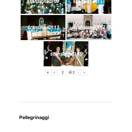
scansione0109
scansione0111
scansione0112
scansione0117
scansione0115
«
‹
di
2
›
»
Pellegrinaggi