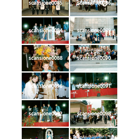
scansione0085
scansione0086
scansione0084
scansione0089
scansione0088
scansione0090
scansione0096
scansione0091
scansione0092
scansione0098