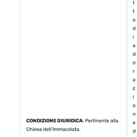
t
t
o
d
i
a
d
o
r
a
z
i
o
n
CONDIZIONE GIURIDICA
: Pertinente alla
e
Chiesa dell’Immacolata.
d