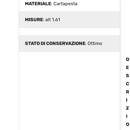
MATERIALE
: Cartapesta
MISURE
: alt 1.61
STATO DI CONSERVAZIONE
: Ottimo
D
E
S
C
R
I
Z
I
O