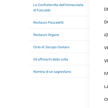
La Confraternita dell’Immacolata
D
di Fuscaldo
D
Restauro Pascaletti
I
Restauro Organo
Ciclo di Jacopo Cestaro
V
Gli affreschi della volta
V
Nomina di un sagrestano
F
L
C