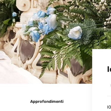
I
Approfondimenti
I